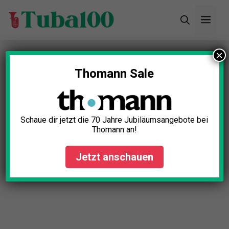
Zum
Men
Inhalt
springen
×
Startseite
»
Blog
»
Luxus Tuba-Koffer Test: Die 5
besten (Bestenliste)
Thomann Sale
Schaue dir jetzt die 70 Jahre Jubiläumsangebote bei
Thomann an!
Jetzt anschauen