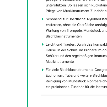
Multifunktionale Reinigung: Die flexibl
gebogene Innenbereiche, während die k
Teilen unterstützen. So lassen sich Rü
regelmäßige Pflege von Musikinstrumen
Schonend zur Oberfläche: Nylonborste
entfernen, ohne die Oberfläche unnötig 
Wartung von Trompete, Mundstück und 
Blechblasinstrumenten.
Leicht und Tragbar: Durch das kompak
zu Hause, in der Schule, im Proberaum
Schüler und den regelmäßigen Instrume
Musikinstrumente.
Für viele Blechblasinstrumente Geeign
Euphonium, Tuba und weitere Blechblasi
Reinigung von Mundstück, Rohrbereiche
ist ein praktisches Zubehör für die Ins