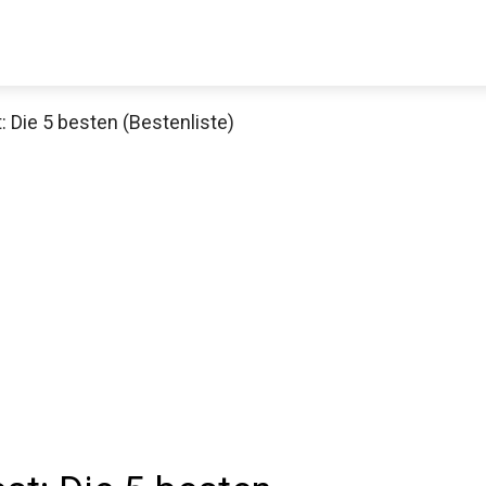
 Die 5 besten (Bestenliste)
Thomann Sale
Schaue dir jetzt die 70 Jahre Jubiläumsangebote bei Thomann an
Jetzt anschauen