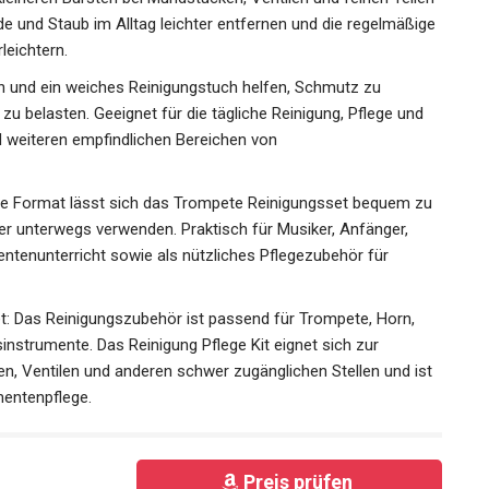
e Reinigungsbürste eignet sich besonders für längere und
leineren Bürsten bei Mundstücken, Ventilen und feinen
ckstände und Staub im Alltag leichter entfernen und die
t Zubehör erleichtern.
n und ein weiches Reinigungstuch helfen, Schmutz zu
zu belasten. Geeignet für die tägliche Reinigung, Pflege und
weiteren empfindlichen Bereichen von
te Format lässt sich das Trompete Reinigungsset bequem
 oder unterwegs verwenden. Praktisch für Musiker, Anfänger,
ntenunterricht sowie als nützliches Pflegezubehör für
et: Das Reinigungszubehör ist passend für Trompete, Horn,
nstrumente. Das Reinigung Pflege Kit eignet sich zur
n, Ventilen und anderen schwer zugänglichen Stellen und
trumentenpflege.