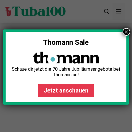
Zum
Men
Inhalt
springen
×
Startseite
»
Blog
»
Tuba reinigen & pflegen: So
bleibt sie strahlend!
Thomann Sale
Schaue dir jetzt die 70 Jahre Jubiläumsangebote bei
Thomann an!
Jetzt anschauen